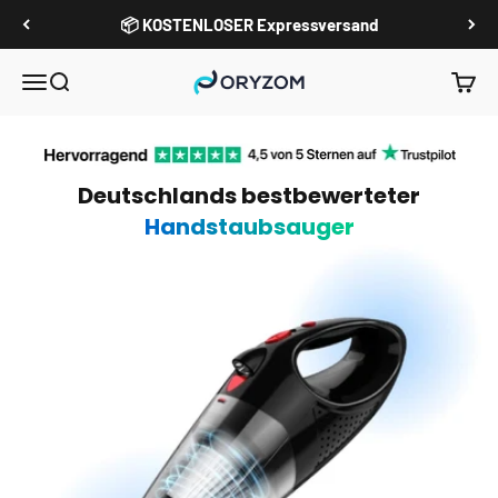
Zum Inhalt springen
📦 KOSTENLOSER Expressversand
Oryzom
Menü
Suche
Waren
Deutschlands bestbewerteter
Handstaubsauger